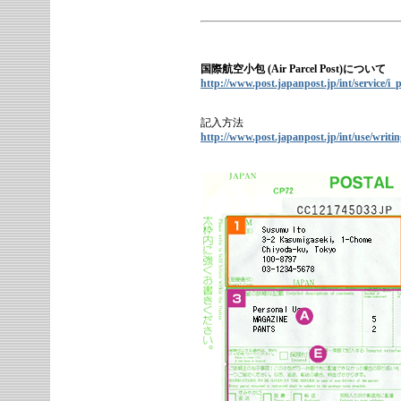
国際航空小包 (Air Parcel Post)について
http://www.post.japanpost.jp/int/service/i_
記入方法
http://www.post.japanpost.jp/int/use/writin