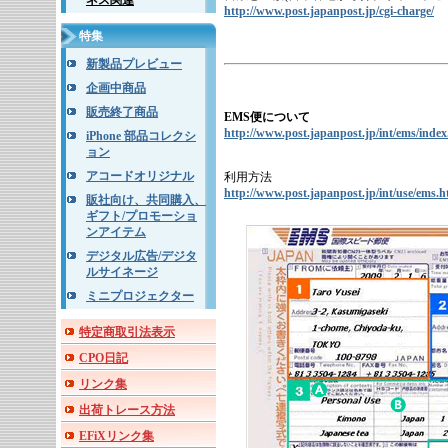
ネス関連
http://www.post.japanpost.jp/cgi-charge/
特集
新製品プレビュー
企画中商品
販売終了商品
EMS便について
http://www.post.japanpost.jp/int/ems/index
iPhone 部品コレクシ
ョン
アコードオリジナル
利用方法
http://www.post.japanpost.jp/int/use/ems.h
販社向け、共同購入、
ギフト/プロモーショ
ンアイテム
デジタル広告/デジタ
ルサイネージ
ミニプロジェクター
特定商取引法表示
CPO日記
リンク集
出荷トレース方法
EFiXリンク集