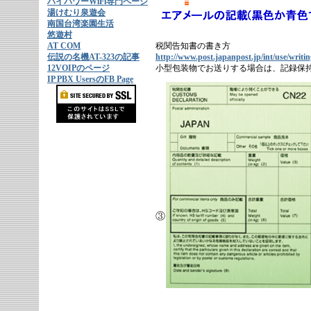
ハイパワーWiFi専門ページ
湯けむり泉遊会
南国台湾楽園生活
悠遊村
AT COM
税関告知書の書き方
伝説の名機AT-323の記事
http://www.post.japanpost.jp/int/use/writi
12VOIPのページ
小型包装物でお送りする場合は、記録保
IP PBX UsersのFB Page