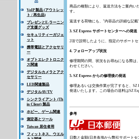
品
商品の種類により、返送方法をご案内い
VoIP 製品 (アウトレッ
す。
ト / 再生品)
返送する荷物にも、"内容品の詳細な記載"
プレゼンとE-ラーニン
グ支援グッズ
3.
SZ Express
サポートセンターへの発送
セキュリティーガジェ
ット
2項で説明したように、指定のサポート
携帯電話とアクセサリ
4. フォローアップ状況
ー
オプトエレクトロニク
修理期間の間、状況をお尋ねになる際は、SZ 
ス関連
わせください。
デジタルカメラとアク
5.
SZ Express からの
修理後の発送
セサリー
LED関連製品
修理あるいは交換作業が完了すると、SZ E
発送いたします。この場合の送料はSZ Exp
デジタルAV/TV
シンクライアント (Th
in Client) 製品
ホビー、ゲーム関連
参考
測定器とツール
Taiwan 居住者用
フィットネス、ウエル
日数と金額(日本各地から弊社サポートセ