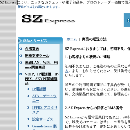
SZ Express により、ニッチなガジェットや電子部品を、プロのトレーダー価格
新鮮グッズをお届けいたします。
ホーム
｜
商品の返送方法
商品とサービス
台湾直送
SZ Expressにおきましては、初期
開発支援ツール
1. お客様よりの状況のご連絡
無線LAN、WiFi、Wi
初期不良または、ご発注のものと異なる
max関連商品
ム
により、お知らせください。受注番号
VOIP、IP電話機、IP-
いたします。
PBX、SKYPE関連製
品
通常のご利用範囲で商品に不具合が発生
IP電話機
い。受注番号もお知らせください。各商品で規定
料、交換部品代金を無償にて、修理ある
ATA、ゲートウ
エー
IPPBX アスタリ
2. SZ Express からの回答
とRMA番号
スク
SZ Expressから通常営業日であれば
設定サービス
で、以後そのケースには常にこの番号を
Grandstream 製
回答を受け取るまで、絶対に返送しない