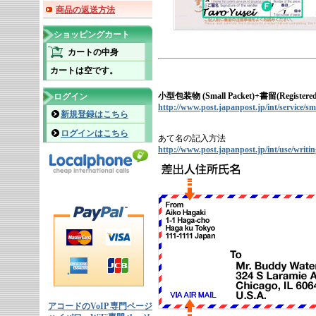
商品の返送方法
ショッピングカート
カートの中身
カートは空です。
小型包装物 (Small Packet)+書留(Registe
ログイン
http://www.post.japanpost.jp/int/service/s
新規登録はこちら
ログインはこちら
あて名の記入方法
http://www.post.japanpost.jp/int/use/writi
アコードのVoIP 専門ページ