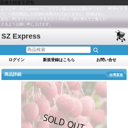
高雄大樹産玉荷包
ようこぞ、SZ Express へ。スマフォ版は現在試運転中ですの
PCサイト
で、一部の製品しか詳細が反映されておりません。詳細は右に
ある、PCサイトのリンクをクリックの上、切り替えてご覧くだ
さるようお願い申し上げます。
SZ Express
ログイン
新規登録はこちら
お問い合せ
商品詳細
台湾直送