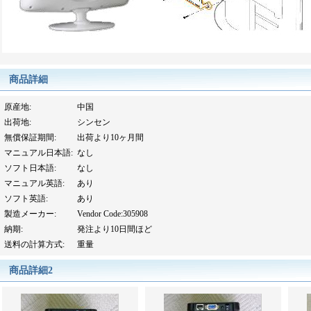
商品詳細
原産地
:
中国
出荷地
:
シンセン
無償保証期間
:
出荷より10ヶ月間
マニュアル日本語
:
なし
ソフト日本語
:
なし
マニュアル英語
:
あり
ソフト英語
:
あり
製造メーカー
:
Vendor Code:305908
納期
:
発注より10日間ほど
送料の計算方式
:
重量
商品詳細2