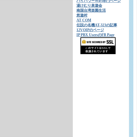
ハイパワーWiFi専門ページ
湯けむり泉遊会
南国台湾楽園生活
悠遊村
AT COM
伝説の名機AT-323の記事
12VOIPのページ
IP PBX UsersのFB Page