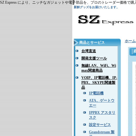
SZ Express により、ニッチなガジェットや電子部品を、プロのトレーダー価格
新鮮グッズをお届けいたします。
ホーム
商品とサービス
台湾直送
開発支援ツール
無線LAN、WiFi、Wi
max関連商品
VOIP、IP電話機、IP-
PBX、SKYPE関連製
品
IP電話機
ATA、ゲートウ
エー
IPPBX アスタリ
スク
設定サービス
Grandstream 製