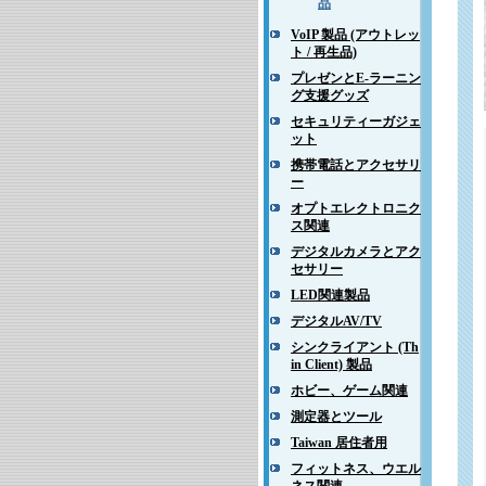
品
VoIP 製品 (アウトレッ
ト / 再生品)
プレゼンとE-ラーニン
グ支援グッズ
セキュリティーガジェ
ット
携帯電話とアクセサリ
ー
オプトエレクトロニク
ス関連
デジタルカメラとアク
セサリー
LED関連製品
デジタルAV/TV
シンクライアント (Th
in Client) 製品
ホビー、ゲーム関連
測定器とツール
Taiwan 居住者用
フィットネス、ウエル