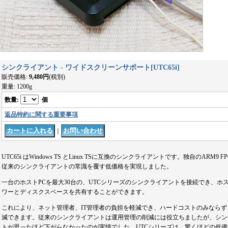
シンクライアント - ワイドスクリーンサポート
[
UTC65i
]
販売価格
:
9,480円
(税別)
重量
:
1200g
数量
:
個
返品特約に関する重要事項
｜
UTC65i はWindows TS とLinux TSに互換のシンクライアントです。独自のARM9 FPGA
従来のシンクライアントの常識を覆す低価格を実現しました。
一台のホストPCを最大30台の、UTCシリーズのシンクライアントを接続でき、ホ
ワーとディスクスペースを共有することができます。
これにより、ネット管理者、IT管理者の負担を軽減でき、ハードコストのみなら
減できます。従来のシンクライアントは運用管理の削減には役立ちましたが、シン
トが思ったほど下がらなかったのが実情でした。UTCシリーズは、驚くほどの低