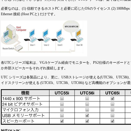
必要なのは、(1) 信頼できるホストPC と必要に応じたOSのライセンス (2) 100Mbps
Ethernet 接続 (Host PCと) だけです。
各UTCシリーズ端末は、VGAケーブル経由でモニターを、PS2仕様のキーボード
か外部スピーカーをそれぞれ接続します。
UTC シリーズは各製品により、更に、USBストレージが使える(UTC56i、UTC58i)、
イドスクリーンが使える (UTC65i、UTC58i、UTC66i) など高機能のオプション