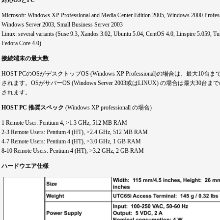
対応OSとPC
Microsoft: Windows XP Professional and Media Center Edition 2005, Windows 2000 Profes
Windows Server 2003, Small Business Server 2003
Linux: several variants (Suse 9.3, Xandos 3.02, Ubuntu 5.04, CentOS 4.0, Linspire 5.059, Tu
Fedora Core 4.0)
接続端末の最大数
HOST PCのOSがデスクトップOS (Windows XP Professional)の場合は、最大
されます。OSがサバーOS (Windows Server 2003或はLINUX) の場合は最大3
されます。
HOST PC 推奨スペック
(Windows XP professionall の場合)
1 Remote User: Pentium 4, >1.3 GHz, 512 MB RAM
2-3 Remote Users: Pentium 4 (HT), >2.4 GHz, 512 MB RAM
4-7 Remote Users: Pentium 4 (HT), >3.0 GHz, 1 GB RAM
8-10 Remote Users: Pentium 4 (HT), >3.2 GHz, 2 GB RAM
ハードウエア仕様