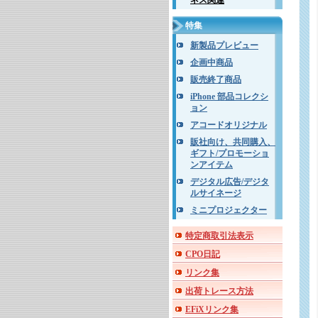
ネス関連
特集
新製品プレビュー
企画中商品
販売終了商品
iPhone 部品コレクシ
ョン
アコードオリジナル
販社向け、共同購入、
ギフト/プロモーショ
ンアイテム
デジタル広告/デジタ
ルサイネージ
ミニプロジェクター
特定商取引法表示
CPO日記
リンク集
出荷トレース方法
EFiXリンク集