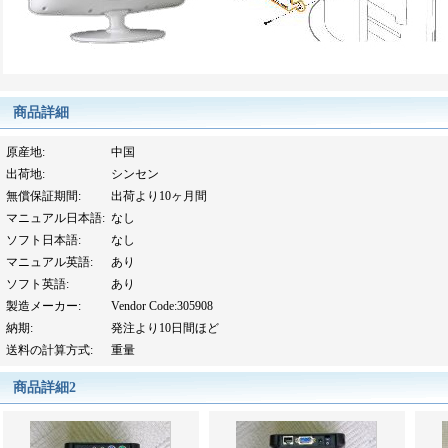
商品詳細
原産地
:
中国
出荷地
:
シンセン
無償保証期間
:
出荷より10ヶ月間
マニュアル日本語
:
なし
ソフト日本語
:
なし
マニュアル英語
:
あり
ソフト英語
:
あり
製造メーカー
:
Vendor Code:305908
納期
:
発注より10日間ほど
送料の計算方式
:
重量
商品詳細2