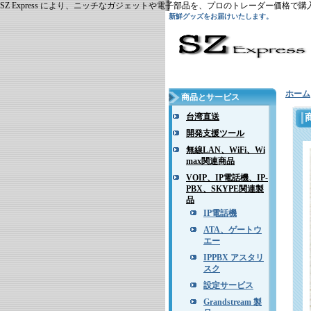
SZ Express により、ニッチなガジェットや電子部品を、プロのトレーダー価格
新鮮グッズをお届けいたします。
ホーム
商品とサービス
台湾直送
開発支援ツール
無線LAN、WiFi、Wi
max関連商品
VOIP、IP電話機、IP-
PBX、SKYPE関連製
品
IP電話機
ATA、ゲートウ
エー
IPPBX アスタリ
スク
設定サービス
Grandstream 製