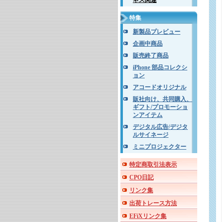
ネス関連
特集
新製品プレビュー
企画中商品
販売終了商品
iPhone 部品コレクシ
ョン
アコードオリジナル
販社向け、共同購入、
ギフト/プロモーショ
ンアイテム
デジタル広告/デジタ
ルサイネージ
ミニプロジェクター
特定商取引法表示
CPO日記
リンク集
出荷トレース方法
EFiXリンク集