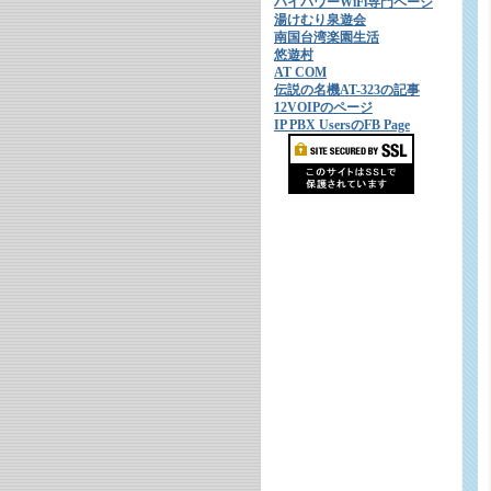
ハイパワーWiFi専門ページ
湯けむり泉遊会
南国台湾楽園生活
悠遊村
AT COM
伝説の名機AT-323の記事
12VOIPのページ
IP PBX UsersのFB Page