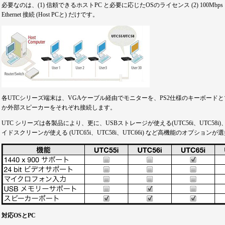
必要なのは、(1) 信頼できるホストPC と必要に応じたOSのライセンス (2) 100Mbps
Ethernet 接続 (Host PCと) だけです。
各UTCシリーズ端末は、VGAケーブル経由でモニターを、PS2仕様のキーボード
か外部スピーカーをそれぞれ接続します。
UTC シリーズは各製品により、更に、USBストレージが使える(UTC56i、UTC58i)、
イドスクリーンが使える (UTC65i、UTC58i、UTC66i) など高機能のオプション
対応OSとPC