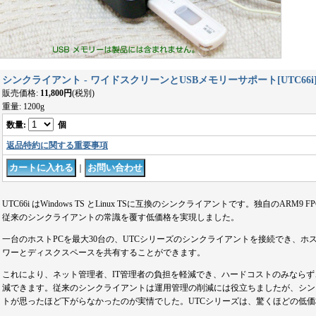
シンクライアント - ワイドスクリーンとUSBメモリーサポート
[
UTC66i
販売価格
:
11,800円
(税別)
重量
:
1200g
数量
:
個
返品特約に関する重要事項
｜
UTC66i はWindows TS とLinux TSに互換のシンクライアントです。独自のARM9 FPGA
従来のシンクライアントの常識を覆す低価格を実現しました。
一台のホストPCを最大30台の、UTCシリーズのシンクライアントを接続でき、ホ
ワーとディスクスペースを共有することができます。
これにより、ネット管理者、IT管理者の負担を軽減でき、ハードコストのみなら
減できます。従来のシンクライアントは運用管理の削減には役立ちましたが、シン
トが思ったほど下がらなかったのが実情でした。UTCシリーズは、驚くほどの低