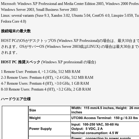
Microsoft: Windows XP Professional and Media Center Edition 2005, Windows 2000 Profes
Windows Server 2003, Small Business Server 2003
Linux: several variants (Suse 9.3, Xandos 3.02, Ubuntu 5.04, CentOS 4.0, Linspire 5.059, Tu
Fedora Core 4.0)
接続端末の最大数
HOST PCのOSがデスクトップOS (Windows XP Professional)の場合は、最大
されます。OSがサバーOS (Windows Server 2003或はLINUX) の場合は最大3
されます。
HOST PC 推奨スペック
(Windows XP professionall の場合)
1 Remote User: Pentium 4, >1.3 GHz, 512 MB RAM
2-3 Remote Users: Pentium 4 (HT), >2.4 GHz, 512 MB RAM
4-7 Remote Users: Pentium 4 (HT), >3.0 GHz, 1 GB RAM
8-10 Remote Users: Pentium 4 (HT), >3.2 GHz, 2 GB RAM
ハードウエア仕様